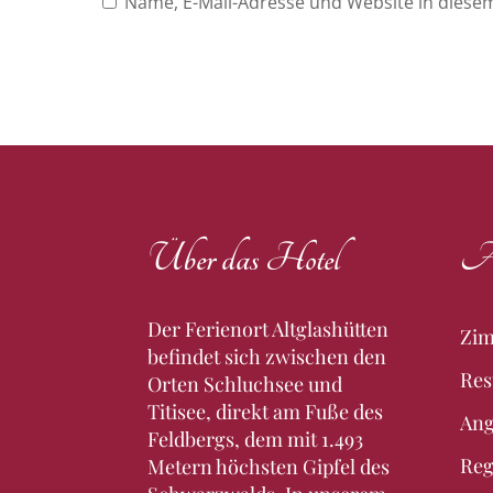
Name, E-Mail-Adresse und Website in dies
Über das Hotel
An
Der Ferienort Altglashütten
Zim
befindet sich zwischen den
Res
Orten Schluchsee und
Titisee, direkt am Fuße des
Ang
Feldbergs, dem mit 1.493
Reg
Metern höchsten Gipfel des