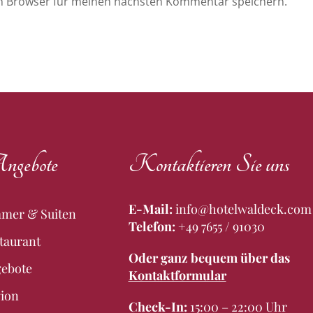
em Browser für meinen nächsten Kommentar speichern.
gebote
Kontaktieren Sie uns
E-Mail:
info@hotelwaldeck.com
mer & Suiten
Telefon:
+49 7655 / 91030
taurant
Oder ganz bequem über das
ebote
Kontaktformular
ion
Check-In:
15:00 – 22:00 Uhr