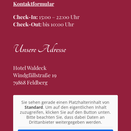
Kontaktformular
Check-In:
15:00 – 22:00 Uhr
Check-Out:
bis 10:00 Uhr
Unsere Adresse
Hotel Waldeck
Windgfällstraße 19
79868 Feldberg
Sie sehen gerade einen Platzhalterinhalt von
Standard
. Um auf den eigentlichen Inhalt
zuzugreifen, klicken Sie auf den Button unten.
Bitte beachten Sie, dass dabei Daten an
Drittanbieter weitergegeben werden.